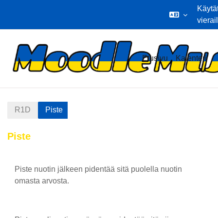
Käytä
vierai
Siirry pääsisältöön
Etusivu
Kalenteri
R1D
Piste
Piste
Osion ääriviiva
Piste nuotin jälkeen pidentää sitä puolella nuotin
omasta arvosta.