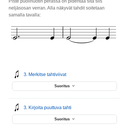
Piste puolinuotin perässä on pidentää sitä siis
neljäsosan verran. Alla näkyvät tahdit soitetaan
samalla tavalla:
mmusic
3. Merkitse tahtiviivat
Suoritus
mmusic
3. Kirjoita puuttuva tahti
Suoritus