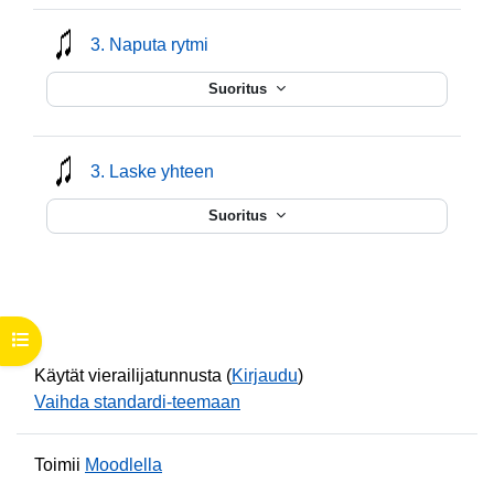
mmusic
3. Naputa rytmi
Suoritus
mmusic
3. Laske yhteen
Suoritus
Avaa kurssisisältö
Käytät vierailijatunnusta (
Kirjaudu
)
Vaihda standardi-teemaan
Toimii
Moodlella