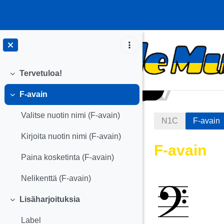
Siirry pääsisältöön
Tervetuloa!
Tiivistä
F-avain
Tiivistä
Valitse nuotin nimi (F-avain)
N1C
F-avain
Kirjoita nuotin nimi (F-avain)
F-avain
Paina kosketinta (F-avain)
Osion äär
Nelikenttä (F-avain)
Lisäharjoituksia
Tiivistä
Label