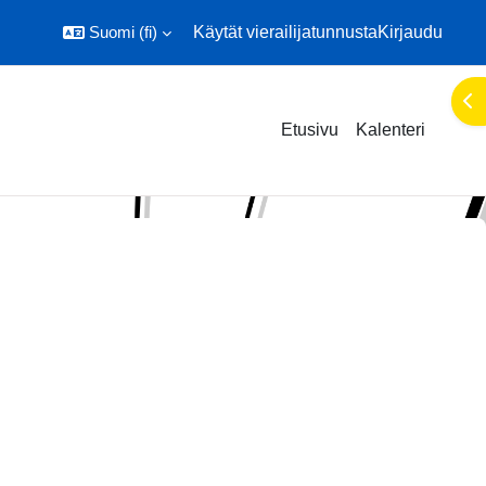
Suomi ‎(fi)‎
Käytät vierailijatunnusta
Kirjaudu
Ava
Etusivu
Kalenteri