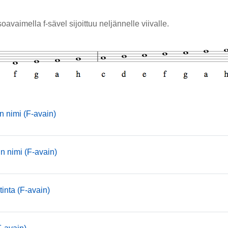
oavaimella f-sävel sijoittuu neljännelle viivalle.
mmusic
in nimi (F-avain)
mmusic
in nimi (F-avain)
mmusic
inta (F-avain)
mmusic