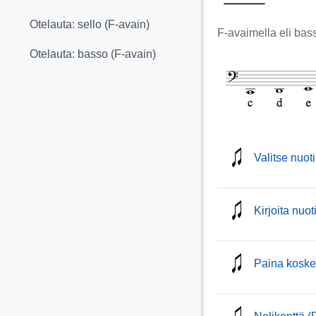
Otelauta: sello (F-avain)
F-avaimella eli bass
Otelauta: basso (F-avain)
Valitse nuot
Kirjoita nuot
Paina kosket