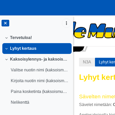
Siirry pääsisältöön
Tervetuloa!
Tiivistä
Lyhyt kertaus
Tiivistä
Kaksoisylennys- ja kaksoisalennusmerkki
Tiivistä
N3A
Lyhyt ke
Valitse nuotin nimi (kaksoismuunnokset)
Lyhyt ker
Kirjoita nuotin nimi (kaksoismuunnokset)
Osion äär
Paina kosketinta (kaksoismuunnokset)
Sävelten nime
Nelikenttä
Sävelet nimetään:
C
Anglosaksisella kie