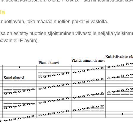
la
nuottiavain, joka määrää nuottien paikat viivastolla.
a on esitetty nuottien sijoittuminen viivastolle neljällä yleisimmä
oavain eli F-avain).