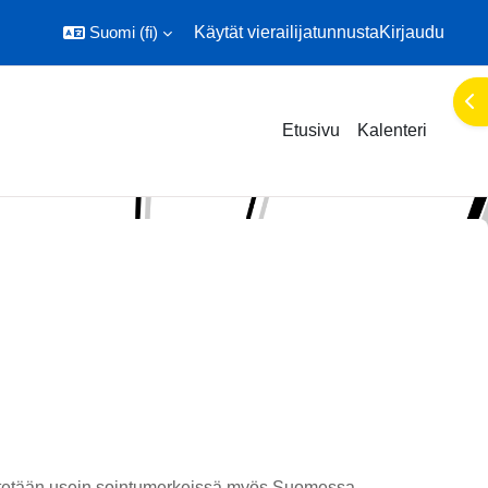
Suomi ‎(fi)‎
Käytät vierailijatunnusta
Kirjaudu
Ava
Etusivu
Kalenteri
tetään usein sointumerkeissä myös Suomessa.