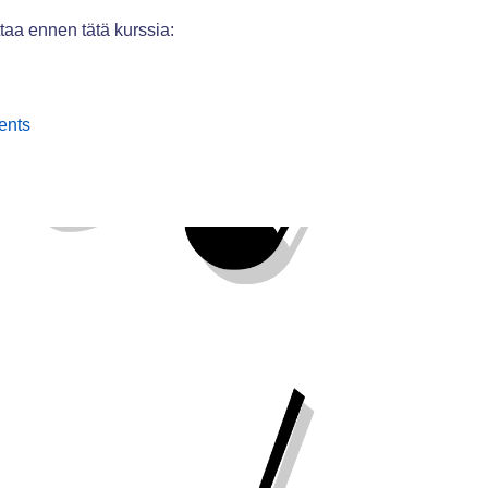
taa ennen tätä kurssia:
Keskustelualue
ents