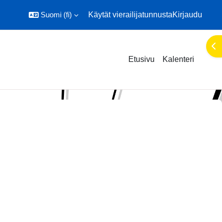
Suomi ‎(fi)‎
Käytät vierailijatunnusta
Kirjaudu
Ava
Etusivu
Kalenteri