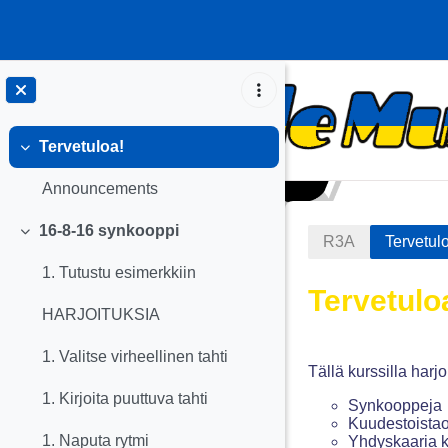
Siirry pääsisältöön
Tervetuloa!
Tiivistä
Announcements
16-8-16 synkooppi
Tiivistä
R3A
Tervetul
1. Tutustu esimerkkiin
Tervetulo
HARJOITUKSIA
Osion äär
1. Valitse virheellinen tahti
Tällä kurssilla harjo
1. Kirjoita puuttuva tahti
Synkooppeja
Kuudestoista
1. Naputa rytmi
Yhdyskaaria k