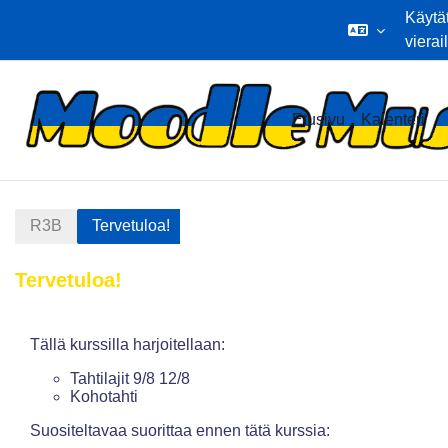
Käytä
vierai
Siirry pääsisältöön
Etusivu
Kalenteri
R3B
Tervetuloa!
Tervetuloa!
Osion ääriviiva
Tällä kurssilla harjoitellaan:
Tahtilajit 9/8 12/8
Kohotahti
Suositeltavaa suorittaa ennen tätä kurssia: