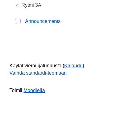
Rytmi 3A
Keskustelualue
Announcements
Käytät vierailijatunnusta (
Kirjaudu
)
Vaihda standardi-teemaan
Toimii
Moodlella