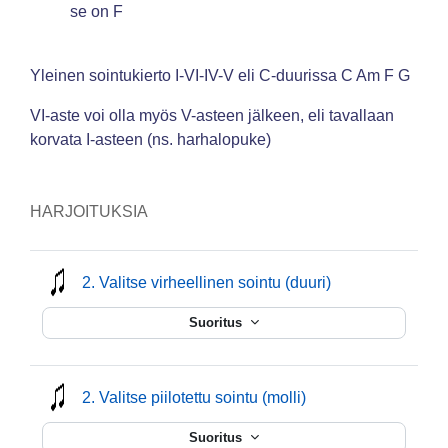
se on F
Yleinen sointukierto I-VI-IV-V eli C-duurissa C Am F G
VI-aste voi olla myös V-asteen jälkeen, eli tavallaan
korvata I-asteen (ns. harhalopuke)
HARJOITUKSIA
mmusic
2. Valitse virheellinen sointu (duuri)
Suoritus
mmusic
2. Valitse piilotettu sointu (molli)
Suoritus