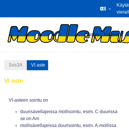
Käytä
vierai
Siirry pääsisältöön
Etusivu
Kalenteri
Sos3A
VI aste
VI aste
Osion ääriviiva
VI-asteen sointu on
duurisävellajeissa mollisointu, esim. C-duurissa
se on Am
mollisävellajeissa duurisointu, esim. A-mollissa