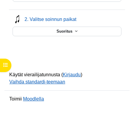
mmusic
2. Valitse soinnun paikat
Suoritus
Avaa kurssisisältö
Käytät vierailijatunnusta (
Kirjaudu
)
Vaihda standardi-teemaan
Toimii
Moodlella