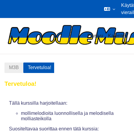
Käytä
vierai
Siirry pääsisältöön
Etusivu
Kalenteri
M3B
Tervetuloa!
Tervetuloa!
Osion ääriviiva
Tällä kurssilla harjoitellaan:
mollimelodioita luonnollisella ja melodisella
molliasteikolla
Suositeltavaa suorittaa ennen tätä kurssia: