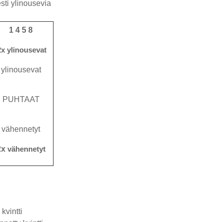
sti ylinousevia
1 4 5 8
2x ylinousevat
ylinousevat
PUHTAAT
vähennetyt
2x
vähennetyt
kvintti