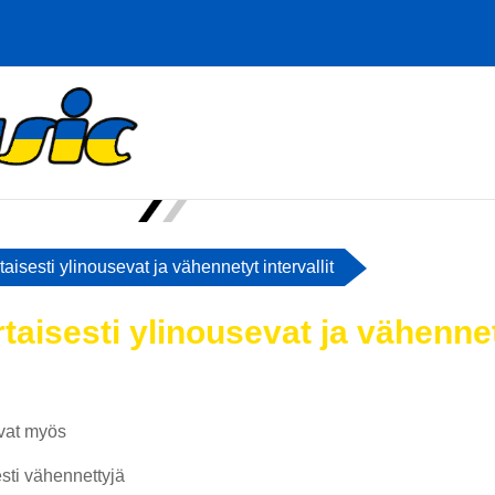
aisesti ylinousevat ja vähennetyt intervallit
aisesti ylinousevat ja vähennety
iviiva
ivat myös
sti vähennettyjä