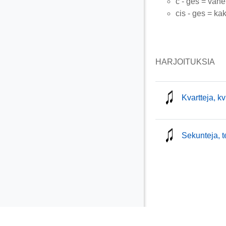
c - ges = vähe
cis - ges = ka
HARJOITUKSIA
Kvartteja, kv
Sekunteja, t