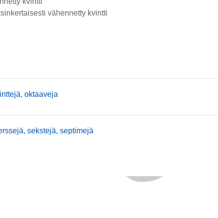
nnetty kvintti
ksinkertaisesti vähennetty kvintti
mmusic
inttejä, oktaaveja
mmusic
erssejä, sekstejä, septimejä