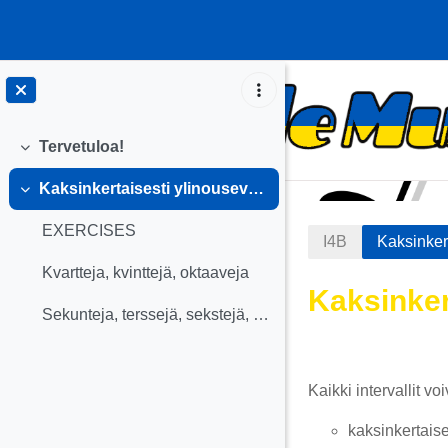
Siirry pääsisältöön
Tervetuloa!
Tiivistä
Kaksinkertaisesti ylinousevat ja vähennetyt intervallit
Tiivistä
EXERCISES
I4B
Kaksinkert
Kvartteja, kvinttejä, oktaaveja
Kaksinkert
Sekunteja, terssejä, sekstejä, septimejä
Osion äär
Kaikki intervallit vo
kaksinkertaise