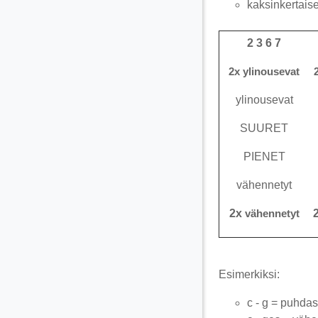
kaksinkertaise
2 3 6 7
2x ylinousevat
ylinousevat
SUURET
PIENET
vähennetyt
2x
vähennetyt
Esimerkiksi:
c - g = puhdas 