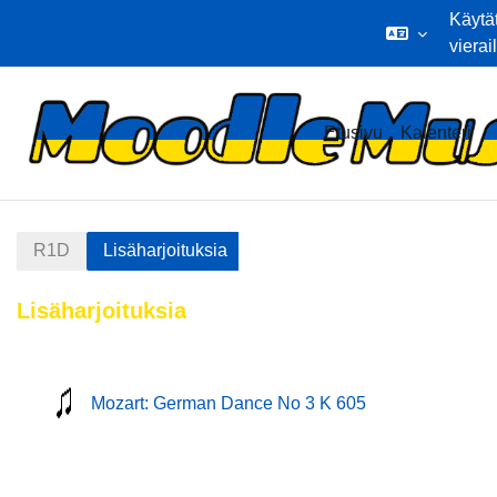
Käytä
vierai
Siirry pääsisältöön
Etusivu
Kalenteri
R1D
Lisäharjoituksia
Lisäharjoituksia
Osion ääriviiva
mmusic
Mozart: German Dance No 3 K 605