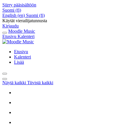
Siirry pääsisältöön
Suomi ‎(fi)‎
English ‎(en)‎
Suomi ‎(fi)‎
Käytät vierailijatunnusta
Kirjaudu
Moodle Music
Etusivu
Kalenteri
Etusivu
Kalenteri
Lisää
Näytä kaikki
Tiivistä kaikki