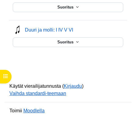
Suoritus
mmusic
Duuri ja molli: I IV V VI
Suoritus
Avaa kurssisisältö
Käytät vierailijatunnusta (
Kirjaudu
)
Vaihda standardi-teemaan
Toimii
Moodlella