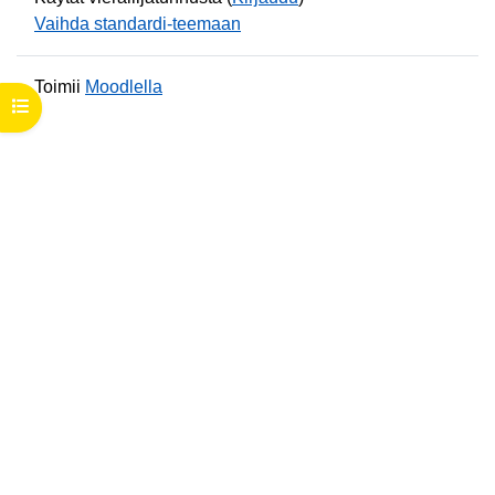
Vaihda standardi-teemaan
Toimii
Moodlella
Avaa kurssisisältö