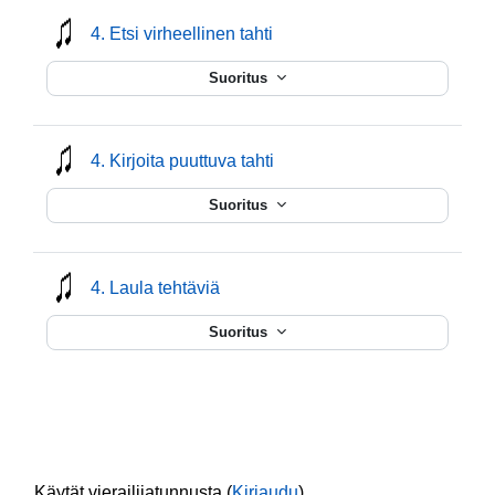
mmusic
4. Etsi virheellinen tahti
Suoritus
mmusic
4. Kirjoita puuttuva tahti
Suoritus
mmusic
4. Laula tehtäviä
Suoritus
Käytät vierailijatunnusta (
Kirjaudu
)