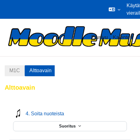
Käytä
vierai
Siirry pääsisältöön
Etusivu
Kalenteri
M1C
Alttoavain
Alttoavain
Osion ääriviiva
mmusic
4. Soita nuoteista
Suoritus