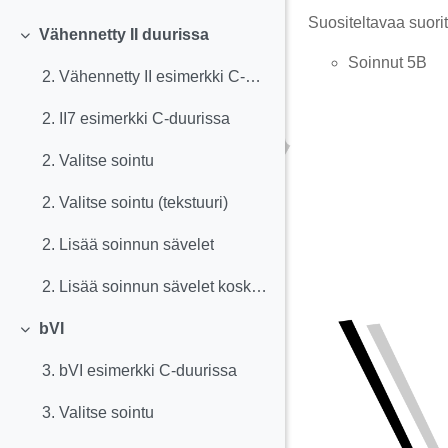
Suositeltavaa suorit
Vähennetty II duurissa
Tiivistä
Soinnut 5B
2. Vähennetty II esimerkki C-duurissa
2. II7 esimerkki C-duurissa
2. Valitse sointu
2. Valitse sointu (tekstuuri)
2. Lisää soinnun sävelet
2. Lisää soinnun sävelet koskettimistolle
bVI
Tiivistä
3. bVI esimerkki C-duurissa
3. Valitse sointu