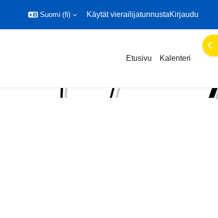
Suomi ‎(fi)‎
Käytät vierailijatunnusta
Kirjaudu
Ava
Etusivu
Kalenteri