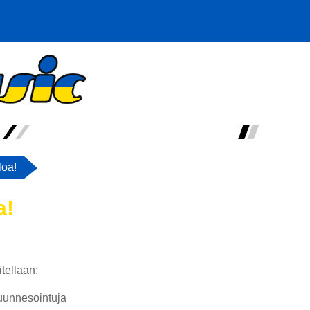
loa!
a!
iviiva
itellaan:
uunnesointuja