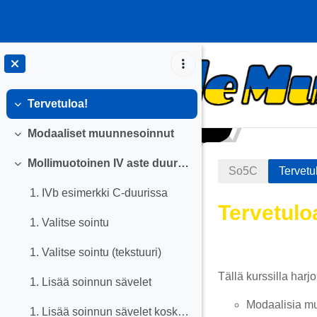
Siirry pääsisältöön
Tervetuloa!
Tiivistä
Modaaliset muunnesoinnut
Tiivistä
Mollimuotoinen IV aste duurissa
Tiivistä
So5C
Tervetu
1. IVb esimerkki C-duurissa
Tervetulo
1. Valitse sointu
Osion äär
1. Valitse sointu (tekstuuri)
Tällä kurssilla harjo
1. Lisää soinnun sävelet
Modaalisia m
1. Lisää soinnun sävelet koskettimistolle