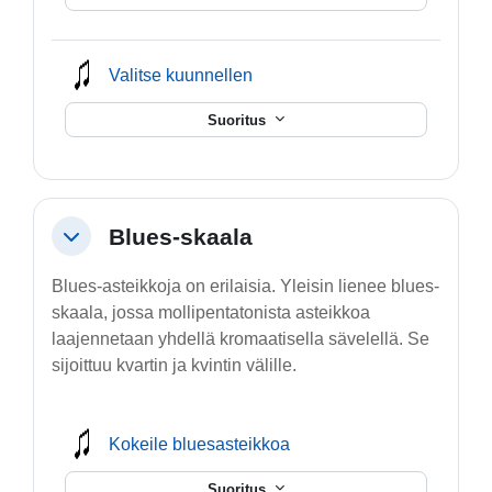
mmusic
Valitse kuunnellen
Suoritus
Blues-skaala
Tiivistä
Blues-asteikkoja on erilaisia. Yleisin lienee blues-
skaala, jossa mollipentatonista asteikkoa
laajennetaan yhdellä kromaatisella sävelellä. Se
sijoittuu kvartin ja kvintin välille.
mmusic
Kokeile bluesasteikkoa
Suoritus