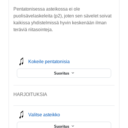
Pentatonisessa asteikossa ei ole
puolisävelaskeleita (p2), joten sen sävelet soivat
kaikissa yhdistelmissä hyvin keskenään ilman
teräviä riitasointeja.
mmusic
Kokeile pentatonisia
Suoritus
HARJOITUKSIA
mmusic
Valitse asteikko
Suoritus