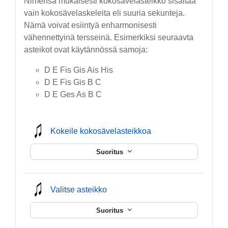
Nimensä mukaisesti kokosävelasteikko sisältää
vain kokosävelaskeleita eli suuria sekunteja.
Nämä voivat esiintyä enharmonisesti
vähennettyinä tersseinä. Esimerkiksi seuraavta
asteikot ovat käytännössä samoja:
D E Fis Gis Ais His
D E Fis Gis B C
D E Ges As B C
mmusic
Kokeile kokosävelasteikkoa
Suoritus
mmusic
Valitse asteikko
Suoritus