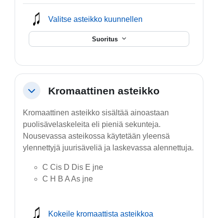
mmusic
Valitse asteikko kuunnellen
Suoritus
Kromaattinen asteikko
Tiivistä
Kromaattinen asteikko sisältää ainoastaan
puolisävelaskeleita eli pieniä sekunteja.
Nousevassa asteikossa käytetään yleensä
ylennettyjä juurisäveliä ja laskevassa alennettuja.
C Cis D Dis E jne
C H B A As jne
mmusic
Kokeile kromaattista asteikkoa