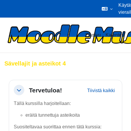
Käytä
vierai
Siirry pääsisältöön
Etusivu
Kalenteri
Sävellajit ja asteikot 4
Osion ääriviiva
Tervetuloa!
Tiivistä kaikki
Tiivistä
Tällä kurssilla harjoitellaan:
eräitä tunnettuja asteikoita
Suositeltavaa suorittaa ennen tätä kurssia: