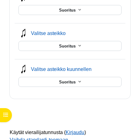
Suoritus
mmusic
Valitse asteikko
Suoritus
mmusic
Valitse asteikko kuunnellen
Suoritus
Avaa kurssisisältö
Käytät vierailijatunnusta (
Kirjaudu
)
Vaihda standardi-teemaan