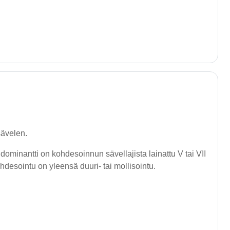
sävelen.
ominantti on kohdesoinnun sävellajista lainattu V tai VII
desointu on yleensä duuri- tai mollisointu.