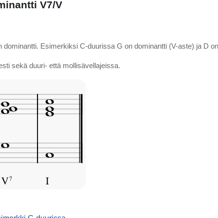
minantti V7/V
 dominantti. Esimerkiksi C-duurissa G on dominantti (V-aste) ja D on 
esti sekä duuri- että mollisävellajeissa.
mmusic