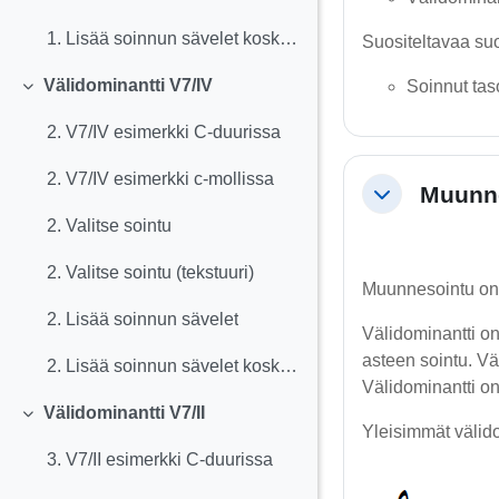
1. Lisää soinnun sävelet koskettimistolle
Suositeltavaa suo
Välidominantti V7/IV
Soinnut tas
Tiivistä
2. V7/IV esimerkki C-duurissa
2. V7/IV esimerkki c-mollissa
Muunne
Tiivistä
2. Valitse sointu
2. Valitse sointu (tekstuuri)
Muunnesointu on 
2. Lisää soinnun sävelet
Välidominantti on
asteen sointu. Vä
2. Lisää soinnun sävelet koskettimistolle
Välidominantti on
Välidominantti V7/II
Tiivistä
Yleisimmät välid
3. V7/II esimerkki C-duurissa