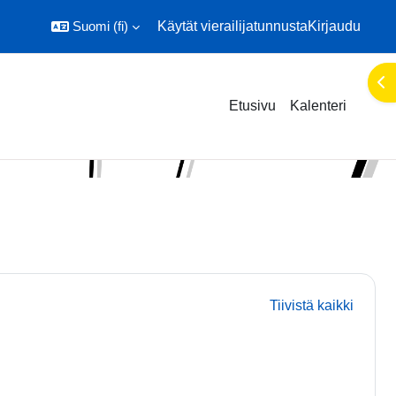
Suomi ‎(fi)‎
Käytät vierailijatunnusta
Kirjaudu
Ava
Etusivu
Kalenteri
Tiivistä kaikki