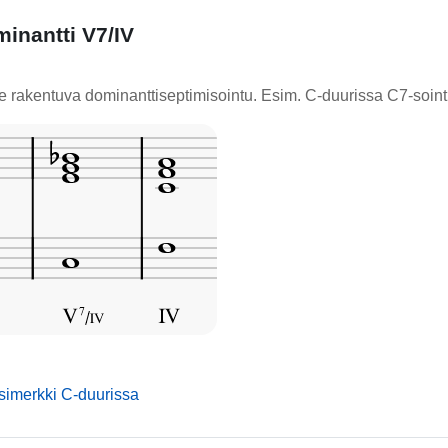
minantti V7/IV
le rakentuva dominanttiseptimisointu. Esim. C-duurissa C7-sointu
mmusic
esimerkki C-duurissa