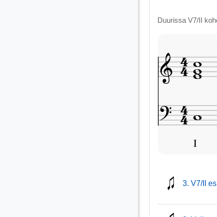
Duurissa V7/II kohd
3. V7/II e