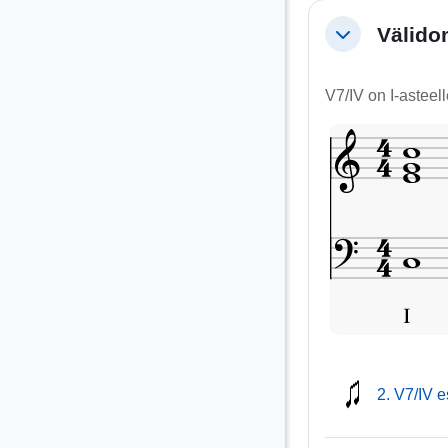
Välido
Tiivistä
V7/IV on I-asteel
2. V7/IV 