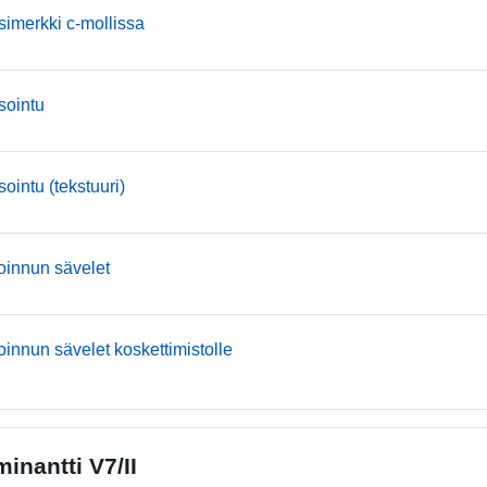
mmusic
simerkki c-mollissa
mmusic
 sointu
mmusic
sointu (tekstuuri)
mmusic
soinnun sävelet
mmusic
oinnun sävelet koskettimistolle
inantti V7/II