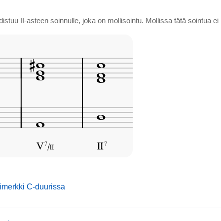
istuu II-asteen soinnulle, joka on mollisointu. Mollissa tätä sointua e
mmusic
simerkki C-duurissa