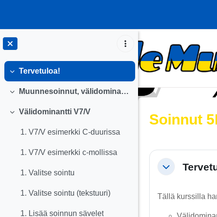
Siirry pääsisältöön
Tervetuloa!
Tiivistä
Muunnesoinnut, välidominantit
Tiivistä
Välidominantti V7/V
Soinnut 5
Tiivistä
1. V7/V esimerkki C-duurissa
1. V7/V esimerkki c-mollissa
Osion äär
Tervet
Tiivistä
1. Valitse sointu
1. Valitse sointu (tekstuuri)
Tällä kurssilla ha
1. Lisää soinnun sävelet
Välidominant