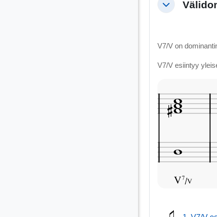
Välido
Tiivistä
V7/V on dominantin
V7/V esiintyy yleis