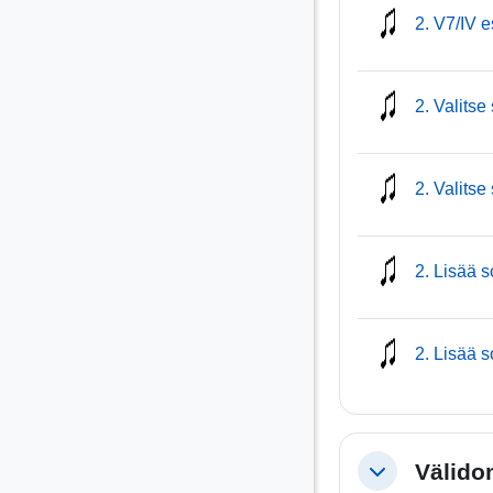
2. V7/IV e
2. Valitse
2. Valitse 
2. Lisää 
2. Lisää s
Välidom
Tiivistä