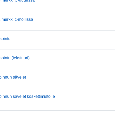
simerkki C-duurissa
mmusic
simerkki c-mollissa
mmusic
 sointu
mmusic
sointu (tekstuuri)
mmusic
soinnun sävelet
mmusic
oinnun sävelet koskettimistolle