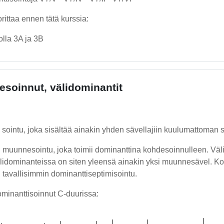
rittaa ennen tätä kurssia:
olla 3A ja 3B
soinnut, välidominantit
sointu, joka sisältää ainakin yhden sävellajiin kuulumattoman 
 muunnesointu, joka toimii dominanttina kohdesoinnulleen. Välid
lidominanteissa on siten yleensä ainakin yksi muunnesävel. Koh
 tavallisimmin dominanttiseptimisointu.
ominanttisoinnut C-duurissa: