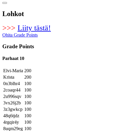
Lohkot
>>>
Liity tästä!
Ohita Grade Points
Grade Points
Parhaat 10
Elvi-Maria
200
Krista
200
0n3blhr4
100
2coaqr44
100
2u996sqv
100
3vx26j2b
100
3z3gwkcp
100
48q6tjdz
100
4rgqir4y
100
8uqm29eg
100