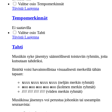
Valitse osio Tempomerkinnät
Tiivistä
Laajenna
Tempomerkinnät
Ei saatavilla
Valitse osio Tahti
Tiivistä
Laajenna
Tahti
Musiikin syke jäsentyy säännöllisesti toistuviin ryhmiin, joita
kutsutaan tahdeiksi.
Ilmiötä voisi havainnollistaa visuaalisesti merkeillä tähän
tapaan:
x
xxx
x
xxx
x
xxx
x
xxx (neljän merkin ryhmät)
o
oo
o
oo
o
oo
o
oo
o
oo (kolmen merkin ryhmät)
/
////
/
////
/
////
/
//// (viiden merkin ryhmät)
Musiikissa jäsennys voi perustua johonkin tai useampiin
seuraavista: