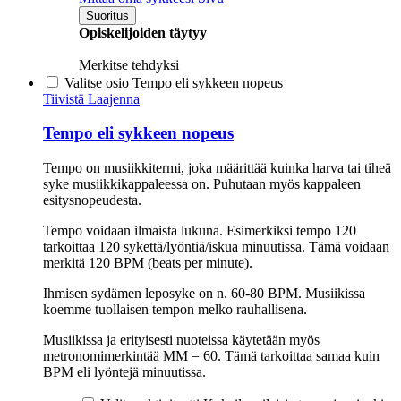
Suoritus
Opiskelijoiden täytyy
Merkitse tehdyksi
Valitse osio Tempo eli sykkeen nopeus
Tiivistä
Laajenna
Tempo eli sykkeen nopeus
Tempo on musiikkitermi, joka määrittää kuinka harva tai tiheä
syke musiikkikappaleessa on. Puhutaan myös kappaleen
esitysnopeudesta.
Tempo voidaan ilmaista lukuna. Esimerkiksi tempo 120
tarkoittaa 120 sykettä/lyöntiä/iskua minuutissa. Tämä voidaan
merkitä 120 BPM (beats per minute).
Ihmisen sydämen leposyke on n. 60-80 BPM. Musiikissa
koemme tuollaisen tempon melko rauhallisena.
Musiikissa ja erityisesti nuoteissa käytetään myös
metronomimerkintää MM = 60. Tämä tarkoittaa samaa kuin
BPM eli lyöntejä minuutissa.