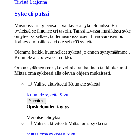
Tiivistä
Laajenna
Syke eli pulssi
Musiikissa on yleensä havaittavissa syke eli pulssi. Eri
tyyleissä se ilmenee eri tavoin. Tanssittavassa musiikissa syke
on yleensä selkeä, taidemusiikissa usein hienovaraisempi.
Kaikessa musiikissa ei ole selkeää sykettä.
Olemme kaikki kuunnelleet sykettä jo ennen syntymäämme..
Kuuntele alla oleva esimerkki.
Oman sydämemme syke voi olla rauhallinen tai kiihkeämpi.
Mittaa oma sykkeesi alla olevan ohjeen mukaisesti.
Valitse aktiviteetti Kuuntele sykettä
Kuuntele sykettä
Sivu
Suoritus
Opiskelijoiden täytyy
Merkitse tehdyksi
Valitse aktiviteetti Mittaa oma sykkeesi
Mittaa oma sykkeesi
Sivu