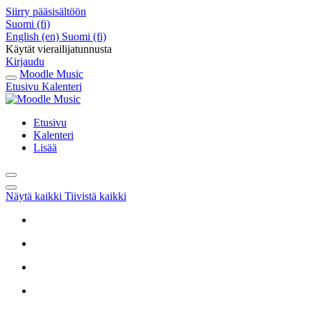
Siirry pääsisältöön
Suomi ‎(fi)‎
English ‎(en)‎
Suomi ‎(fi)‎
Käytät vierailijatunnusta
Kirjaudu
Moodle Music
Etusivu
Kalenteri
Etusivu
Kalenteri
Lisää
Näytä kaikki
Tiivistä kaikki