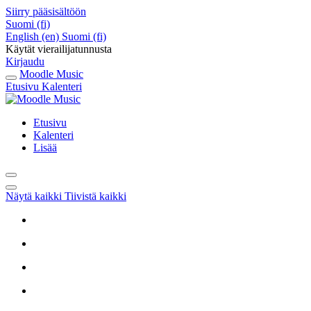
Siirry pääsisältöön
Suomi ‎(fi)‎
English ‎(en)‎
Suomi ‎(fi)‎
Käytät vierailijatunnusta
Kirjaudu
Moodle Music
Etusivu
Kalenteri
Etusivu
Kalenteri
Lisää
Näytä kaikki
Tiivistä kaikki