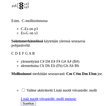
Esim. C-mollisoinnussa
C-Es on p3
Es-G on s3
Sointumerkinnöissä
käytetään yleensä seuraavia
pohjasäveliä
C D E F G A B
ylennettyinä C# D# E# F# G# A# (B#)
alennettuina Cb Db Eb (Fb) Gb Ab Bb
Mollisoinnut
merkitään seuraavasti:
Cm C#m Dm Ebm
jne.
Valitse aktiviteetti Lisää nuotit viivastolle: molli
Lisää nuotit viivastolle: molli
mmusic
Suoritus