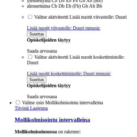
ylennettyinä C# D# E# F# G# A# (B#)
alennettuina Cb Db Eb (Fb) Gb Ab Bb
Valitse aktiviteetti Lisää nuotit viivastolle: Duuri
Lisää nuotit viivastolle: Duuri
mmusic
Suoritus
Opiskelijoiden täytyy
Saada arvosana
Valitse aktiviteetti Lisää nuotit koskettimistolle:
Duuri
Lisää nuotit koskettimistolle: Duuri
mmusic
Suoritus
Opiskelijoiden täytyy
Saada arvosana
Valitse osio Mollikolmisointu intervalleina
Tiivistä
Laajenna
Mollikolmisointu intervalleina
Mollikolmisoinnussa
on rakenne: