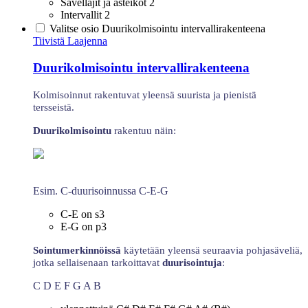
Sävellajit ja asteikot 2
Intervallit 2
Valitse osio Duurikolmisointu intervallirakenteena
Tiivistä
Laajenna
Duurikolmisointu intervallirakenteena
Kolmisoinnut rakentuvat yleensä suurista ja pienistä
tersseistä.
Duurikolmisointu
rakentuu näin:
Esim. C-duurisoinnussa C-E-G
C-E on s3
E-G on p3
Sointumerkinnöissä
käytetään yleensä seuraavia pohjasäveliä,
jotka sellaisenaan tarkoittavat
duurisointuja
:
C D E F G A B