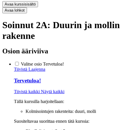
Avaa kurssisisältö
Avaa lohkot
Soinnut 2A: Duurin ja mollin
rakenne
Osion ääriviiva
Valitse osio Tervetuloa!
Tiivistä
Laajenna
Tervetuloa!
Tiivistä kaikki
Näytä kaikki
Tällä kurssilla harjoitellaan:
Kolmisointujen rakenteita: duuri, molli
Suositeltavaa suorittaa ennen tätä kurssia: