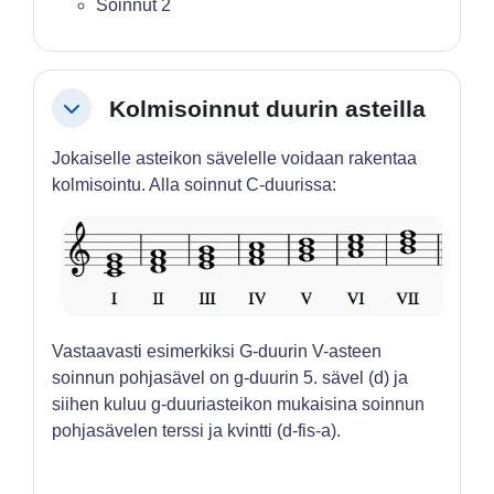
Soinnut 2
Kolmisoinnut duurin asteilla
Tiivistä
Jokaiselle asteikon sävelelle voidaan rakentaa
kolmisointu. Alla soinnut C-duurissa:
Vastaavasti esimerkiksi G-duurin V-asteen
soinnun pohjasävel on g-duurin 5. sävel (d) ja
siihen kuluu g-duuriasteikon mukaisina soinnun
pohjasävelen terssi ja kvintti (d-fis-a).