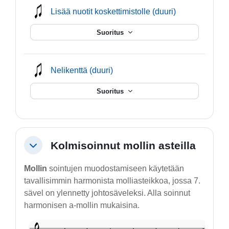
mmusic
Lisää nuotit koskettimistolle (duuri)
Suoritus
mmusic
Nelikenttä (duuri)
Suoritus
Kolmisoinnut mollin asteilla
Tiivistä
Mollin
sointujen muodostamiseen käytetään
tavallisimmin harmonista molliasteikkoa, jossa 7.
sävel on ylennetty johtosäveleksi. Alla soinnut
harmonisen a-mollin mukaisina.