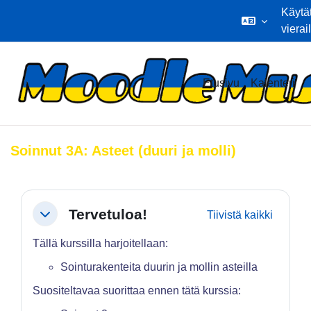
Käytä
vierai
Siirry pääsisältöön
Etusivu
Kalenteri
Soinnut 3A: Asteet (duuri ja molli)
Osion ääriviiva
Tervetuloa!
Tiivistä kaikki
Tiivistä
Tällä kurssilla harjoitellaan:
Sointurakenteita duurin ja mollin asteilla
Suositeltavaa suorittaa ennen tätä kurssia: