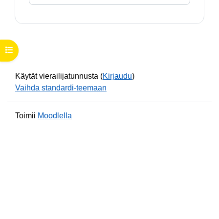
Avaa kurssisisältö
Käytät vierailijatunnusta (
Kirjaudu
)
Vaihda standardi-teemaan
Toimii
Moodlella