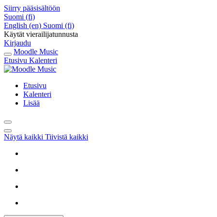
Siirry pääsisältöön
Suomi ‎(fi)‎
English ‎(en)‎
Suomi ‎(fi)‎
Käytät vierailijatunnusta
Kirjaudu
Moodle Music
Etusivu
Kalenteri
Etusivu
Kalenteri
Lisää
Näytä kaikki
Tiivistä kaikki