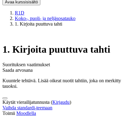
Avaa kurssisisältö
R1D
Koko-, puoli- ja neljäsosatauko
1. Kirjoita puuttuva tahti
1. Kirjoita puuttuva tahti
Suorituksen vaatimukset
Saada arvosana
Kuuntele tehtävä. Lisää oikeat nuotit tahtiin, joka on merkitty
tauoksi.
Käytät vierailijatunnusta (
Kirjaudu
)
Vaihda standardi-teemaan
Toimii
Moodlella