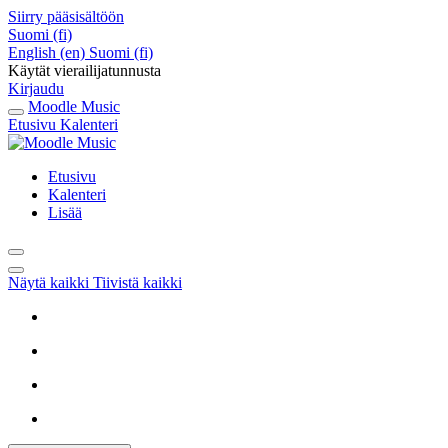
Siirry pääsisältöön
Suomi ‎(fi)‎
English ‎(en)‎
Suomi ‎(fi)‎
Käytät vierailijatunnusta
Kirjaudu
Moodle Music
Etusivu
Kalenteri
Etusivu
Kalenteri
Lisää
Näytä kaikki
Tiivistä kaikki