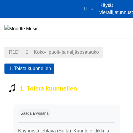
Käytät
vierailijatunnus
Siirry pääsisältöön
Etusivu
Kalenteri
R1D
Koko-, puoli- ja neljäsosatauko
1. Toista kuunnellen
1. Toista kuunnellen
Suorituksen vaatimukset
Saada arvosana
Käynnistä tehtävä (Soita). Kuuntele klikki ja