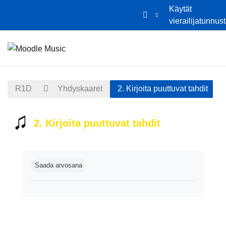
Käytät
vierailijatunnus
Siirry pääsisältöön
Etusivu
Kalenteri
R1D
Yhdyskaaret
2. Kirjoita puuttuvat tahdit
2. Kirjoita puuttuvat tahdit
Suorituksen vaatimukset
Saada arvosana