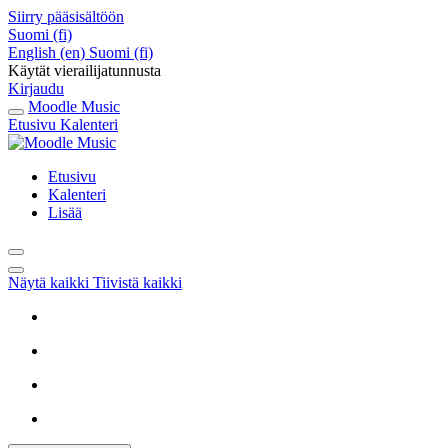
Siirry pääsisältöön
Suomi ‎(fi)‎
English ‎(en)‎
Suomi ‎(fi)‎
Käytät vierailijatunnusta
Kirjaudu
Moodle Music
Etusivu
Kalenteri
Etusivu
Kalenteri
Lisää
Näytä kaikki
Tiivistä kaikki