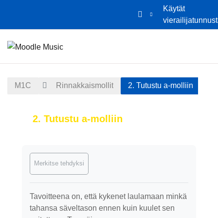
Käytät
vierailijatunnus
Siirry pääsisältöön
Etusivu
Kalenteri
M1C
Rinnakkaismollit
2. Tutustu a-molliin
2. Tutustu a-molliin
Suorituksen vaatimukset
Merkitse tehdyksi
Tavoitteena on, että kykenet laulamaan minkä
tahansa säveltason ennen kuin kuulet sen