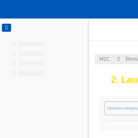
Siirry pääsisältöön
M1C
Rinna
2. Lau
Suorituksen va
Merkitse tehdyks