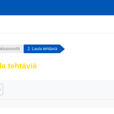
kkaismollit
2. Laula tehtäviä
la tehtäviä
atimukset
i