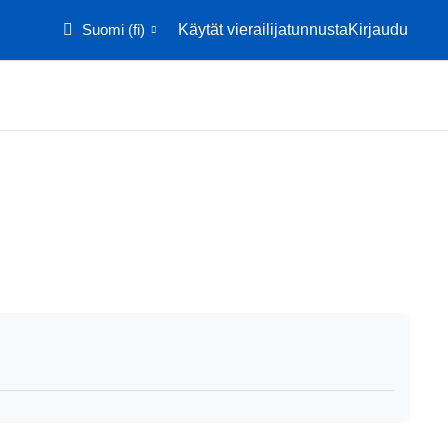
Suomi ‎(fi)‎
Käytät vierailijatunnusta
Kirjaudu
Etusivu
Kalenteri