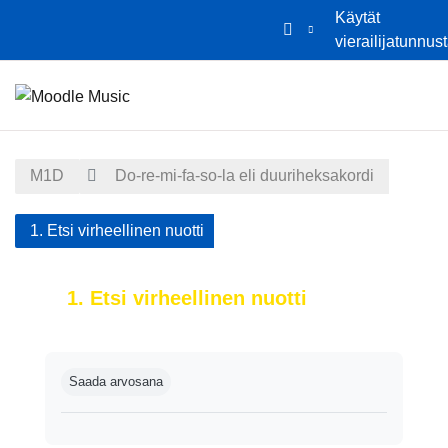
Käytät
vierailijatunnus
Siirry pääsisältöön
Etusivu
Kalenteri
M1D
Do-re-mi-fa-so-la eli duuriheksakordi
1. Etsi virheellinen nuotti
1. Etsi virheellinen nuotti
Suorituksen vaatimukset
Saada arvosana