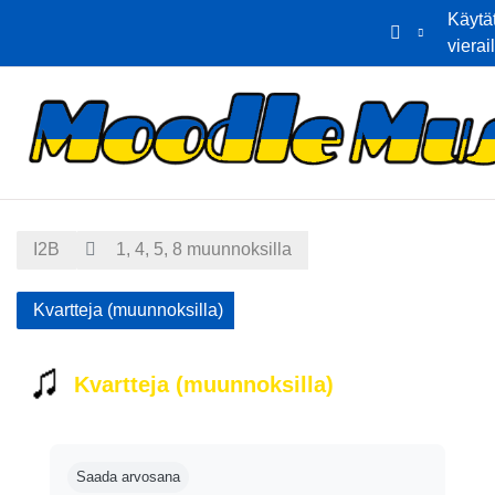
Käytä
vierai
Siirry pääsisältöön
Etusivu
Kalenteri
I2B
1, 4, 5, 8 muunnoksilla
Kvartteja (muunnoksilla)
Kvartteja (muunnoksilla)
Suorituksen vaatimukset
Saada arvosana