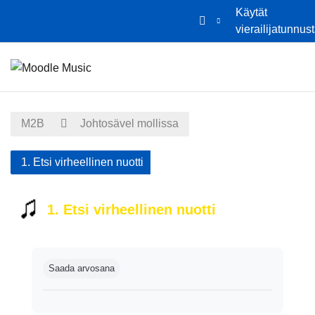
Käytät
vierailijatunnus
Siirry pääsisältöön
Etusivu
Kalenteri
M2B
Johtosävel mollissa
1. Etsi virheellinen nuotti
1. Etsi virheellinen nuotti
Suorituksen vaatimukset
Saada arvosana