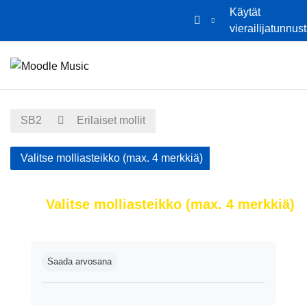
Käytät
vierailijatunnus
Siirry pääsisältöön
Etusivu
Kalenteri
SB2
Erilaiset mollit
Valitse molliasteikko (max. 4 merkkiä)
Valitse molliasteikko (max. 4 merkkiä)
Suorituksen vaatimukset
Saada arvosana