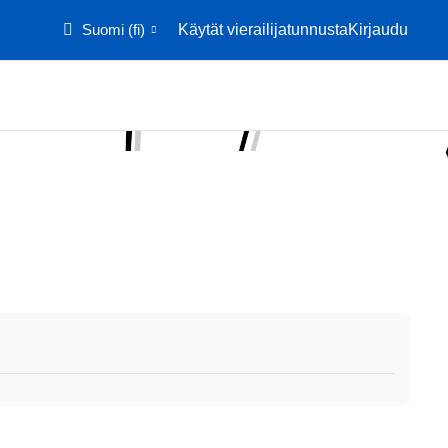
Suomi ‎(fi)‎
Käytät vierailijatunnusta
Kirjaudu
Etusivu
Kalenteri