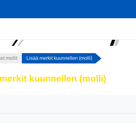
set mollit
Lisää merkit kuunnellen (molli)
merkit kuunnellen (molli)
atimukset