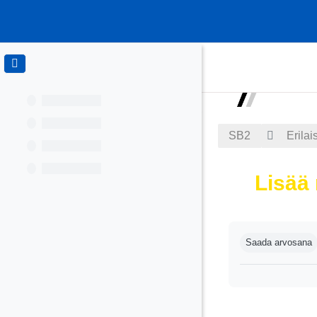
Siirry pääsisältöön
SB2
Erilai
Lisää 
Suorituksen va
Saada arvosana