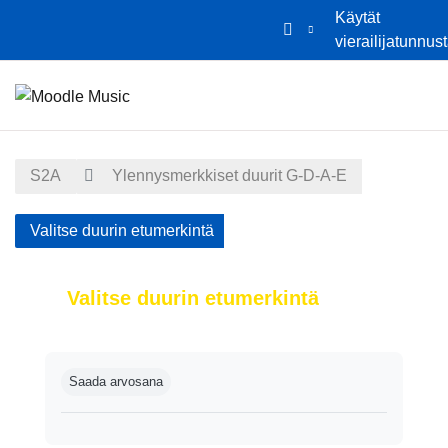
Käytät
vierailijatunnus
Siirry pääsisältöön
Etusivu
Kalenteri
S2A
Ylennysmerkkiset duurit G-D-A-E
Valitse duurin etumerkintä
Valitse duurin etumerkintä
Suorituksen vaatimukset
Saada arvosana