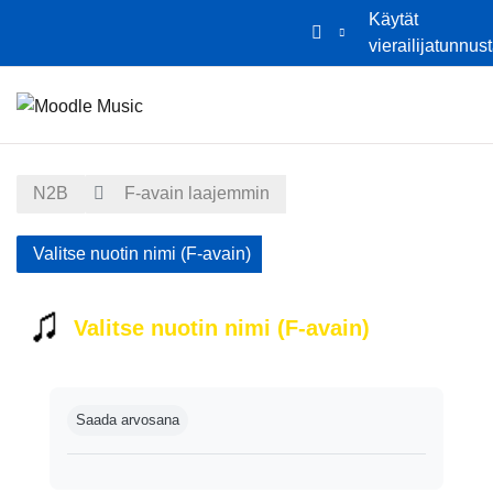
Käytät
vierailijatunnus
Siirry pääsisältöön
Etusivu
Kalenteri
N2B
F-avain laajemmin
Valitse nuotin nimi (F-avain)
Valitse nuotin nimi (F-avain)
Suorituksen vaatimukset
Saada arvosana