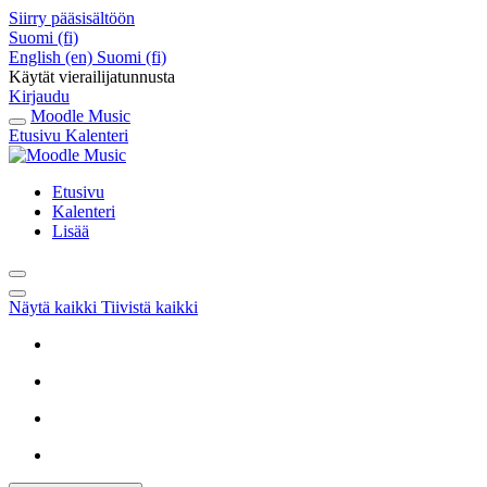
Siirry pääsisältöön
Suomi ‎(fi)‎
English ‎(en)‎
Suomi ‎(fi)‎
Käytät vierailijatunnusta
Kirjaudu
Moodle Music
Etusivu
Kalenteri
Etusivu
Kalenteri
Lisää
Näytä kaikki
Tiivistä kaikki