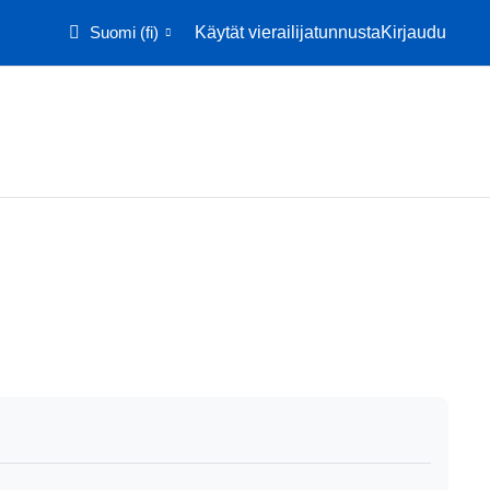
Suomi ‎(fi)‎
Käytät vierailijatunnusta
Kirjaudu
Etusivu
Kalenteri