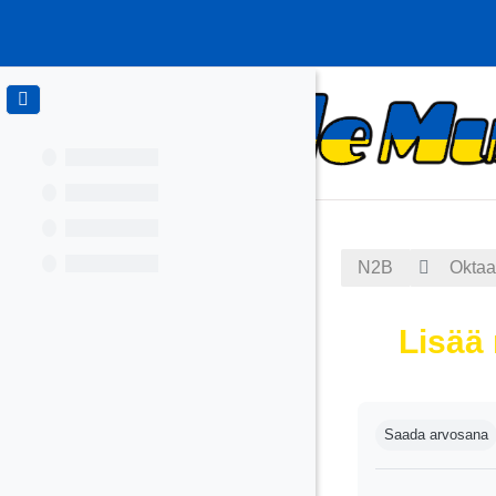
Siirry pääsisältöön
N2B
Oktaa
Lisää 
Suorituksen va
Saada arvosana