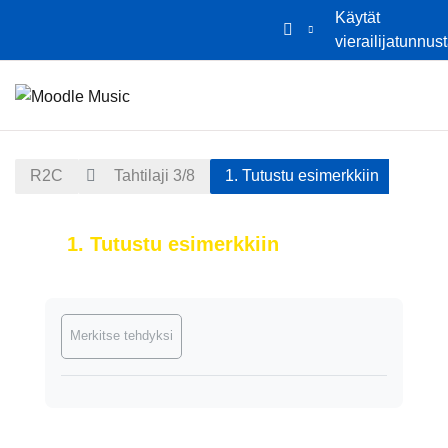
Käytät
vierailijatunnus
Siirry pääsisältöön
Etusivu
Kalenteri
R2C
Tahtilaji 3/8
1. Tutustu esimerkkiin
1. Tutustu esimerkkiin
Suorituksen vaatimukset
Merkitse tehdyksi