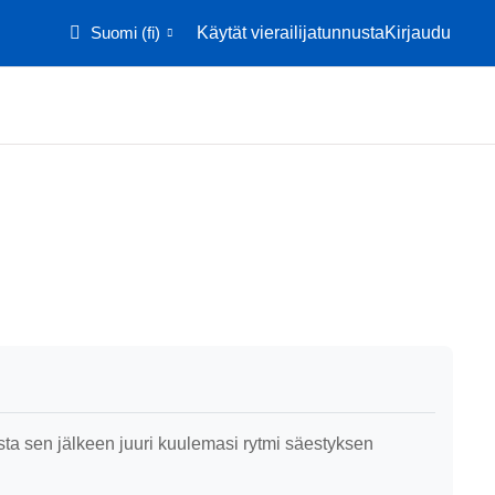
Suomi ‎(fi)‎
Käytät vierailijatunnusta
Kirjaudu
Etusivu
Kalenteri
oista sen jälkeen juuri kuulemasi rytmi säestyksen