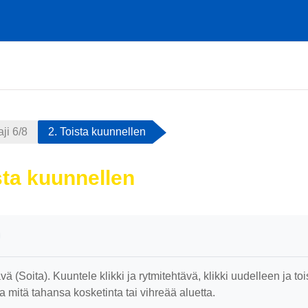
aji 6/8
2. Toista kuunnellen
sta kuunnellen
atimukset
vä (Soita). Kuuntele klikki ja rytmitehtävä, klikki uudelleen ja t
mitä tahansa kosketinta tai vihreää aluetta.