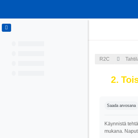
Siirry pääsisältöön
R2C
Tahtil
2. Toi
Suorituksen va
Saada arvosana
Käynnistä tehtä
mukana. Naputa 