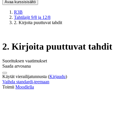
Avaa kurssisisältö
R3B
Tahtilajit 9/8 ja 12/8
2. Kirjoita puuttuvat tahdit
2. Kirjoita puuttuvat tahdit
Suorituksen vaatimukset
Saada arvosana
Käytät vierailijatunnusta (
Kirjaudu
)
Vaihda standardi-teemaan
Toimii
Moodlella