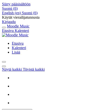
Siirry pääsisältöön
Suomi ‎(fi)‎
English ‎(en)‎
Suomi ‎(fi)‎
Käytät vierailijatunnusta
Kirjaudu
Moodle Music
Etusivu
Kalenteri
Etusivu
Kalenteri
Lisää
Näytä kaikki
Tiivistä kaikki