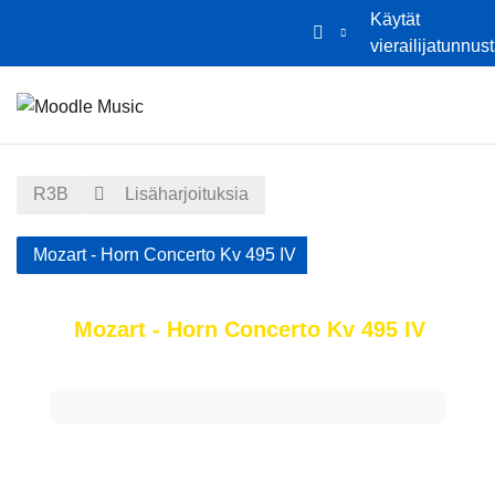
Käytät
vierailijatunnus
Siirry pääsisältöön
Etusivu
Kalenteri
R3B
Lisäharjoituksia
Mozart - Horn Concerto Kv 495 IV
Mozart - Horn Concerto Kv 495 IV
Suorituksen vaatimukset