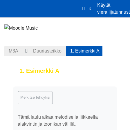
Käytät
vierailijatunnus
Siirry pääsisältöön
Etusivu
Kalenteri
M3A
Duuriasteikko
1. Esimerkki A
1. Esimerkki A
Suorituksen vaatimukset
Merkitse tehdyksi
Tämä laulu alkaa melodisella liikkeellä
alakvintin ja toonikan välillä.