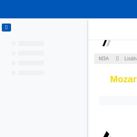
Siirry pääsisältöön
M3A
Lisäh
Mozar
Suorituksen va