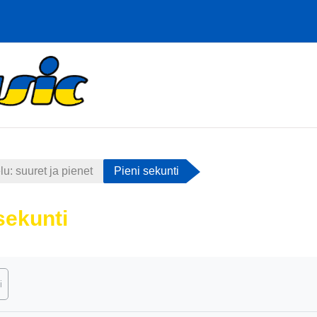
u: suuret ja pienet
Pieni sekunti
sekunti
atimukset
i