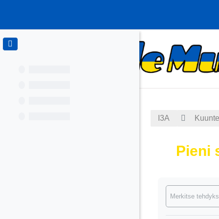
Siirry pääsisältöön
I3A
Kuuntel
Pieni 
Suorituksen va
Merkitse tehdyks