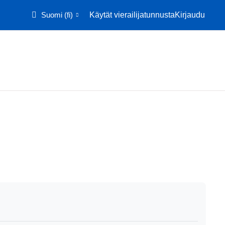
Suomi ‎(fi)‎
Käytät vierailijatunnusta
Kirjaudu
Etusivu
Kalenteri