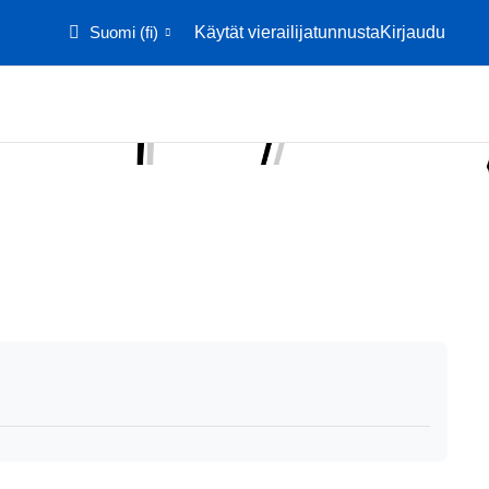
Suomi ‎(fi)‎
Käytät vierailijatunnusta
Kirjaudu
Etusivu
Kalenteri