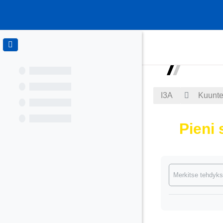
Siirry pääsisältöön
I3A
Kuuntel
Pieni 
Suorituksen va
Merkitse tehdyks