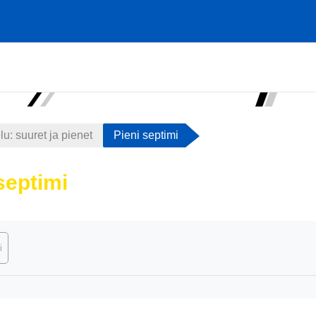
u: suuret ja pienet
Pieni septimi
septimi
atimukset
i