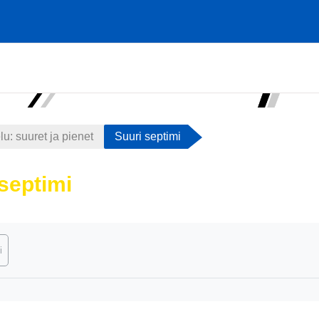
u: suuret ja pienet
Suuri septimi
septimi
atimukset
i