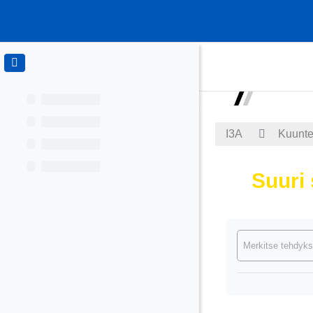
Siirry pääsisältöön
I3A
Kuuntel
Suuri 
Suorituksen va
Merkitse tehdyks