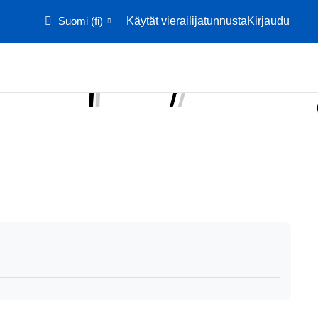
Suomi ‎(fi)‎
Käytät vierailijatunnusta
Kirjaudu
Etusivu
Kalenteri