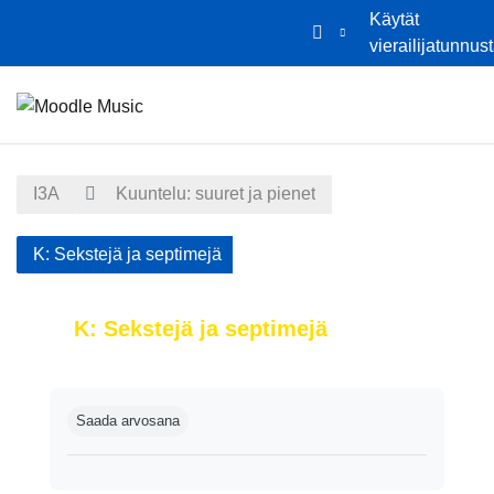
Käytät
vierailijatunnus
Siirry pääsisältöön
Etusivu
Kalenteri
I3A
Kuuntelu: suuret ja pienet
K: Sekstejä ja septimejä
K: Sekstejä ja septimejä
Suorituksen vaatimukset
Saada arvosana