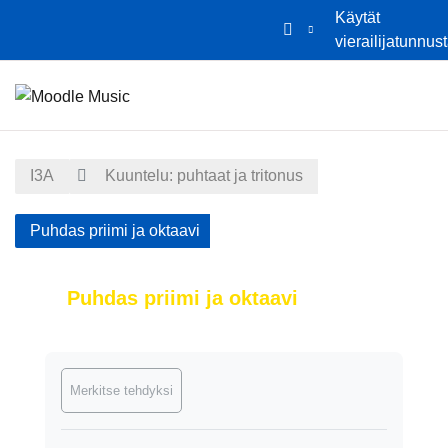
Käytät
vierailijatunnus
Siirry pääsisältöön
Etusivu
Kalenteri
I3A
Kuuntelu: puhtaat ja tritonus
Puhdas priimi ja oktaavi
Puhdas priimi ja oktaavi
Suorituksen vaatimukset
Merkitse tehdyksi