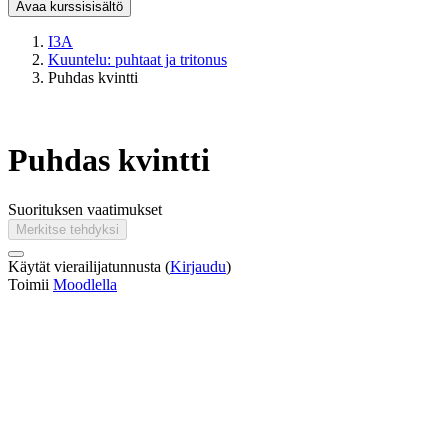
Avaa kurssisisältö
I3A
Kuuntelu: puhtaat ja tritonus
Puhdas kvintti
Puhdas kvintti
Suorituksen vaatimukset
Merkitse tehdyksi
Käytät vierailijatunnusta (
Kirjaudu
)
Toimii
Moodlella