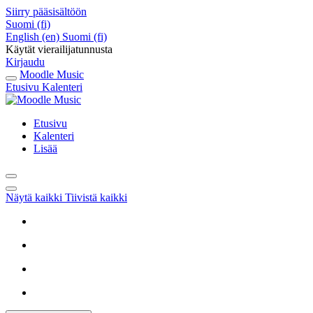
Siirry pääsisältöön
Suomi ‎(fi)‎
English ‎(en)‎
Suomi ‎(fi)‎
Käytät vierailijatunnusta
Kirjaudu
Moodle Music
Etusivu
Kalenteri
Etusivu
Kalenteri
Lisää
Näytä kaikki
Tiivistä kaikki