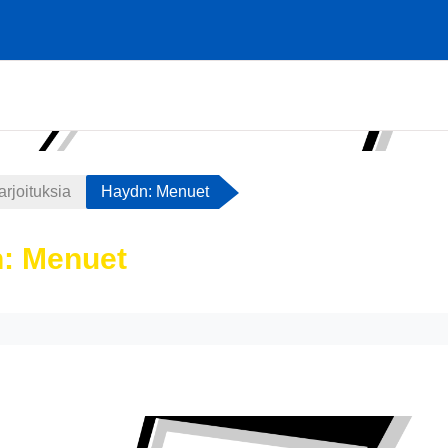
arjoituksia
Haydn: Menuet
: Menuet
atimukset