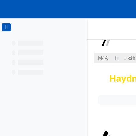
Siirry pääsisältöön
M4A
Lisäh
Haydn
Suorituksen va