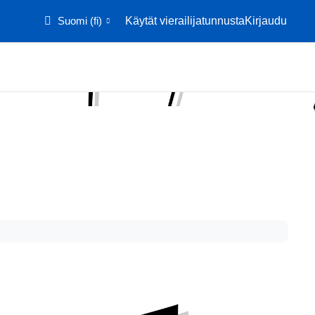
Suomi ‎(fi)‎
Käytät vierailijatunnusta
Kirjaudu
Etusivu
Kalenteri