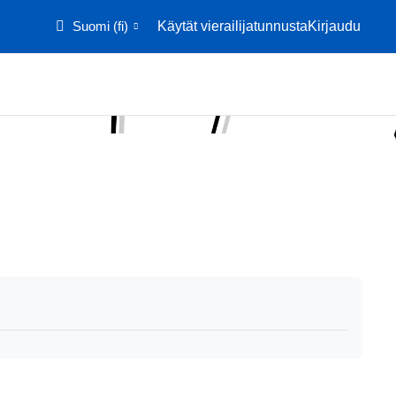
Suomi ‎(fi)‎
Käytät vierailijatunnusta
Kirjaudu
Etusivu
Kalenteri