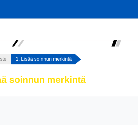
aste
1. Lisää soinnun merkintä
sää soinnun merkintä
atimukset