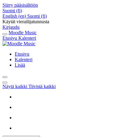
Siirry pääsisältöön
Suomi ‎(fi)‎
English ‎(en)‎
Suomi ‎(fi)‎
Käytät vierailijatunnusta
Kirjaudu
Moodle Music
Etusivu
Kalenteri
Etusivu
Kalenteri
Lisää
Näytä kaikki
Tiivistä kaikki