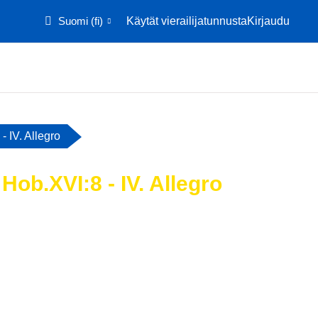
Suomi ‎(fi)‎
Käytät vierailijatunnusta
Kirjaudu
Etusivu
Kalenteri
 IV. Allegro
Hob.XVI:8 - IV. Allegro