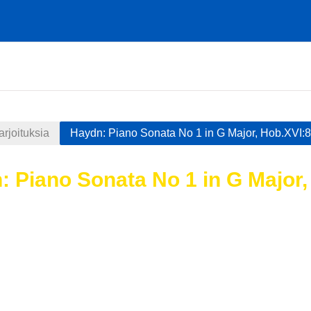
arjoituksia
Haydn: Piano Sonata No 1 in G Major, Hob.XVI:8 -
 Piano Sonata No 1 in G Major, 
atimukset