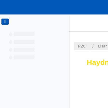
Siirry pääsisältöön
R2C
Lisäh
Haydn:
Suorituksen va